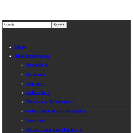
Home
Abfallentsorgung
Restabfälle
Bioabfälle
Altpapier
Gelber Sack
Flaschen & Behälterglas
Grünschnitt und Gartenabfälle
Sperrmüll
Elektroschrott und Batterien