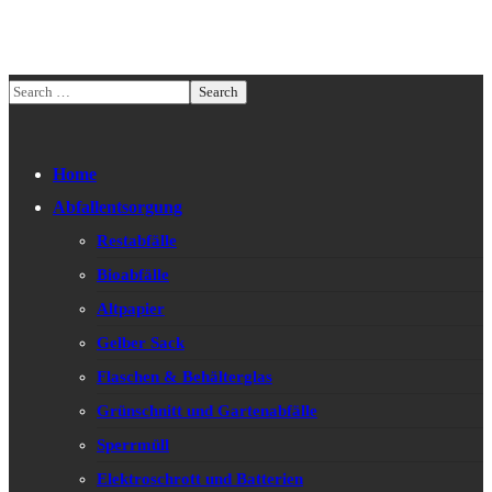
Home
Abfallentsorgung
Restabfälle
Bioabfälle
Altpapier
Gelber Sack
Flaschen & Behälterglas
Grünschnitt und Gartenabfälle
Sperrmüll
Elektroschrott und Batterien